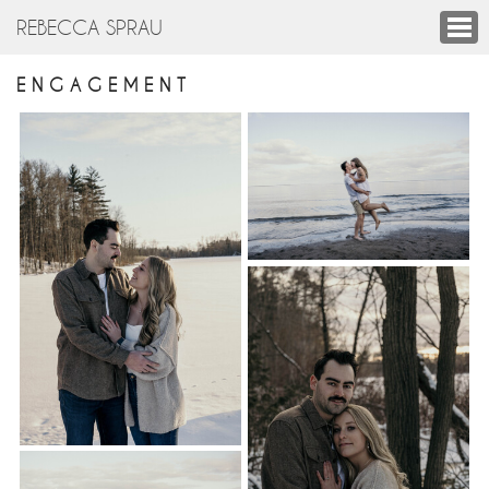
REBECCA SPRAU
E N G A G E M E N T